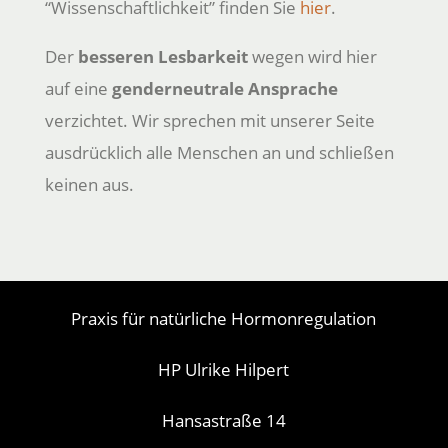
“Wissenschaftlichkeit” finden Sie
hier
.
Der
besseren Lesbarkeit
wegen wird hier
auf eine
genderneutrale Ansprache
verzichtet. Wir sprechen mit unserer Seite
ausdrücklich alle Menschen an und schließen
keinen aus.
Praxis für natürliche Hormonregulation
HP Ulrike Hilpert
Hansastraße 14