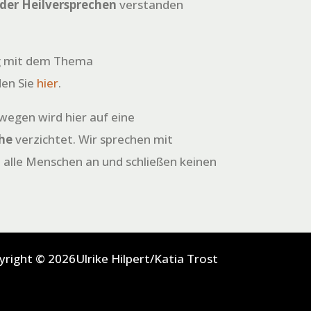
oder Heilversprechen
verstanden
 mit dem Thema
den Sie
hier
.
wegen wird hier auf eine
he
verzichtet. Wir sprechen mit
h alle Menschen an und schließen keinen
yright © 2026Ulrike Hilpert/Katia Trost