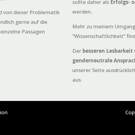
sollte daher als
Erfolgs- 
werden.
nd von dieser Problematik
ändlich gerne auf die
Mehr zu meinem Umgang
 einzelne Passagen
“Wissenschaftlichkeit” fin
Der
besseren Lesbarkeit
genderneutrale Ansprac
unserer Seite ausdrücklic
aus.
ion
Cop