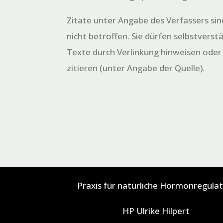
Zitate unter Angabe des Verfassers si
nicht betroffen. Sie dürfen selbstverst
Texte durch Verlinkung hinweisen oder
zitieren (unter Angabe der Quelle).
Praxis für natürliche Hormonregulat
HP Ulrike Hilpert