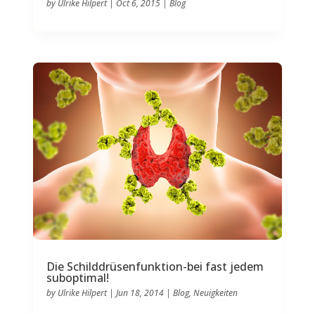
by
Ulrike Hilpert
|
Oct 6, 2015
|
Blog
Die Schilddrüsenfunktion-bei fast jedem
suboptimal!
by
Ulrike Hilpert
|
Jun 18, 2014
|
Blog
,
Neuigkeiten