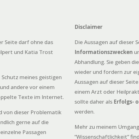
Disclaimer
er Seite darf ohne das
Die Aussagen auf dieser S
ilpert und Katia Trost
Informationszwecken
un
Abhandlung. Sie geben di
wieder und fordern zur e
 Schutz meines geistigen
Aussagen auf dieser Seite
 und andere vor einem
einem Arzt oder Heilprakt
oppelte Texte im Internet.
sollte daher als
Erfolgs- 
werden.
nd von dieser Problematik
ändlich gerne auf die
Mehr zu meinem Umgang
 einzelne Passagen
“Wissenschaftlichkeit” fin