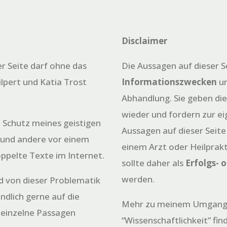
Disclaimer
er Seite darf ohne das
Die Aussagen auf dieser S
ilpert und Katia Trost
Informationszwecken
un
Abhandlung. Sie geben di
wieder und fordern zur e
 Schutz meines geistigen
Aussagen auf dieser Seite
 und andere vor einem
einem Arzt oder Heilprakt
oppelte Texte im Internet.
sollte daher als
Erfolgs- 
werden.
nd von dieser Problematik
ändlich gerne auf die
Mehr zu meinem Umgang
 einzelne Passagen
“Wissenschaftlichkeit” fin