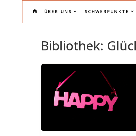
H
ÜBER UNS
SCHWERPUNKTE
O
M
E
Bibliothek: Gl