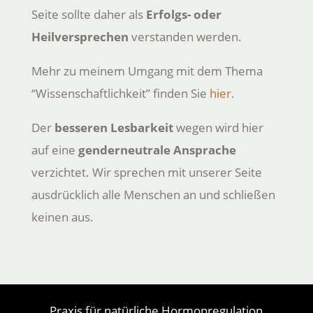
Seite sollte daher als
Erfolgs- oder
Heilversprechen
verstanden werden.
Mehr zu meinem Umgang mit dem Thema
“Wissenschaftlichkeit” finden Sie
hier
.
Der
besseren Lesbarkeit
wegen wird hier
auf eine
genderneutrale Ansprache
verzichtet. Wir sprechen mit unserer Seite
ausdrücklich alle Menschen an und schließen
keinen aus.
Praxis für natürliche Hormonregulation