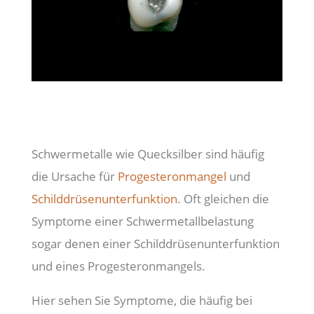
Schwermetalle wie Quecksilber sind häufig
die Ursache für
Progesteronmangel
und
Schilddrüsenunterfunktion
. Oft gleichen die
Symptome einer Schwermetallbelastung
sogar denen einer Schilddrüsenunterfunktion
und eines Progesteronmangels.
Hier sehen Sie Symptome, die häufig bei