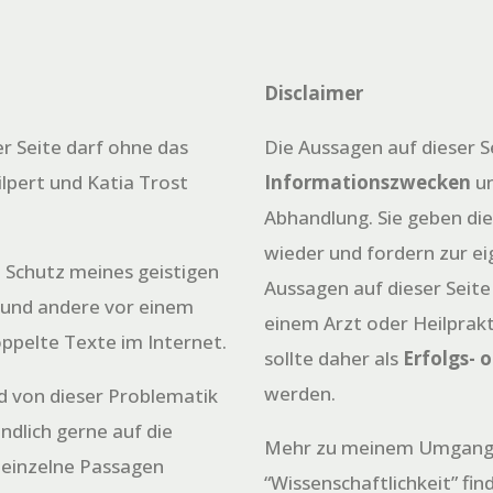
Disclaimer
er Seite darf ohne das
Die Aussagen auf dieser S
ilpert und Katia Trost
Informationszwecken
un
Abhandlung. Sie geben di
wieder und fordern zur e
 Schutz meines geistigen
Aussagen auf dieser Seite
 und andere vor einem
einem Arzt oder Heilprakt
oppelte Texte im Internet.
sollte daher als
Erfolgs- 
werden.
nd von dieser Problematik
ändlich gerne auf die
Mehr zu meinem Umgang
 einzelne Passagen
“Wissenschaftlichkeit” fin