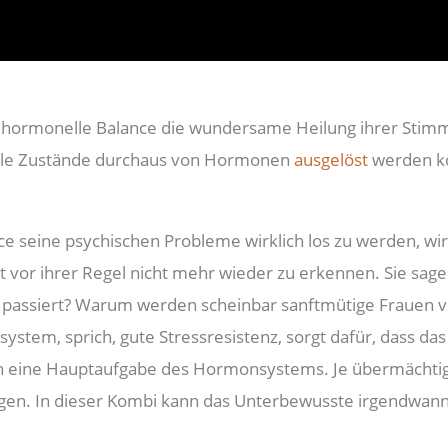
ine hormonelle Balance die wundersame Heilung ihrer St
ale Zustände durchaus von Hormonen
ausgelöst
werden kö
e seine psychischen Probleme wirklich los zu werden, wir
it vor ihrer Regel nicht mehr wieder zu erkennen. Sie sag
t passiert? Warum werden scheinbar sanftmütige Frauen vor 
system, sprich, gute Stressresistenz, sorgt dafür, dass d
ch eine Hauptaufgabe des Hormonsystems. Je übermächti
ogen. In dieser Kombi kann das Unterbewusste irgendwann 