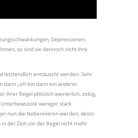
immungsschwankungen, Depressionen,
nnen, so sind sie dennoch nicht ihre
d letztendlich enttäuscht werden. Sehr
en dann „ich bin dann ein anderer
ihrer Regel plötzlich weinerlich, zickig,
as Unterbewusste weniger stark
ger nun die Nebennieren werden, desto
in der Zeit vor der Regel nicht mehr