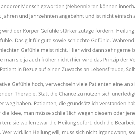
in anderer Mensch geworden (Nebennieren können innerh
it Jahren und Jahrzehnten angebahnt und ist nicht einfach
rd der Körper Gefühle stärker zutage fördern. Heilung b
fühle. Das gilt für gute sowie schlechte Gefühle. Währen
lechten Gefühle meist nicht. Hier wird dann sehr gerne b
 man sie ja auch früher nicht (hier wird das Prinzip der 
Patient in Bezug auf einen Zuwachs an Lebensfreude, Selb
ve Gefühle hoch, verwechseln viele Patienten eine an s
fenden Therapie. Statt die Chance zu nutzen sich unerled
r weg haben. Patienten, die grundsätzlich verstanden habe
 die Idee, man müsse schließlich wegen diesem oder jenem
ten: sie wollen zwar die Heilung sofort, doch die Bearbe
t. Wer wirklich Heilung will, muss sich nicht irgendwann, 