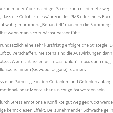
dauernder oder übermächtiger Stress kann nicht mehr weg 
, dass die Gefühle, die während des PMS oder eines Bur
nicht wahrgenommen. „Behandelt“ man nun die Stimmungs
lbst wenn man sich zunächst besser fühlt.
grundsätzlich eine sehr kurzfristig erfolgreiche Strategie
uft zu verschaffen. Meistens sind die Auswirkungen dann 
: „Wer nicht hören will muss fühlen“, muss dann mögli
le Ebene hinein (Gewebe, Organe) rechnen.
ss eine Pathologie in den Gedanken und Gefühlen anfängt, 
r Emotional- oder Mentalebene nicht gelöst worden sein.
 durch Stress emotionale Konflikte gut weg gedrückt werd
ige kennt diesen Effekt. Bei zunehmender Schwäche gelin