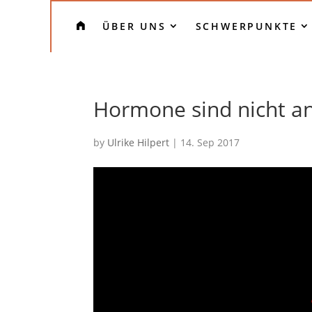
H
ÜBER UNS
SCHWERPUNKTE
O
M
E
Hormone sind nicht a
by
Ulrike Hilpert
|
14. Sep 2017