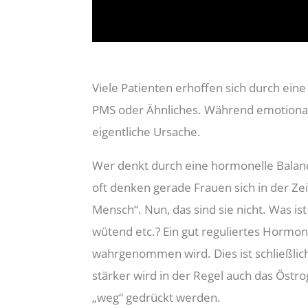
Viele Patienten erhoffen sich durch e
PMS oder Ähnliches. Während emotion
eigentliche Ursache.
Wer denkt durch eine hormonelle Balanc
oft denken gerade Frauen sich in der Ze
Mensch“. Nun, das sind sie nicht. Was is
wütend etc.? Ein gut reguliertes Hormon
wahrgenommen wird. Dies ist schließli
stärker wird in der Regel auch das Östr
„weg“ gedrückt werden.