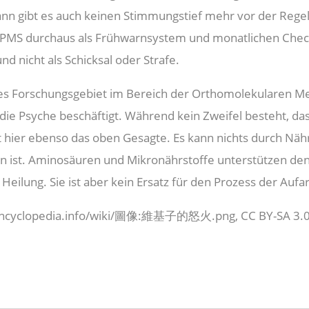
nn gibt es auch keinen Stimmungstief mehr vor der Regel
PMS durchaus als Frühwarnsystem und monatlichen Check
nd nicht als Schicksal oder Strafe.
ßes Forschungsgebiet im Bereich der Orthomolekularen Med
ie Psyche beschäftigt. Während kein Zweifel besteht, da
lt hier ebenso das oben Gesagte. Es kann nichts durch Nä
den ist. Aminosäuren und Mikronährstoffe unterstützen den
Heilung. Sie ist aber kein Ersatz für den Prozess der Auf
h.uncyclopedia.info/wiki/圖像:維基子的怒火.png, CC BY-SA 3.