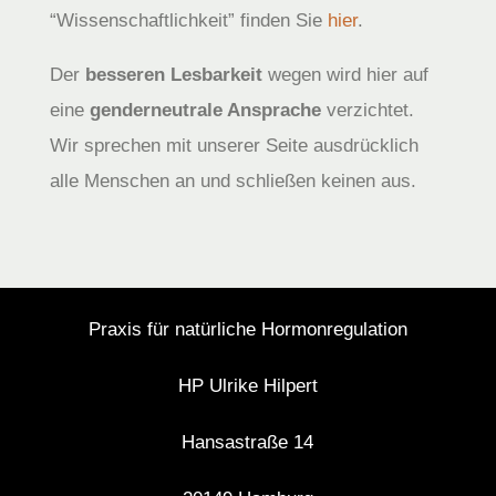
“Wissenschaftlichkeit” finden Sie
hier
.
Der
besseren Lesbarkeit
wegen wird hier auf
eine
genderneutrale Ansprache
verzichtet.
Wir sprechen mit unserer Seite ausdrücklich
alle Menschen an und schließen keinen aus.
Praxis für natürliche Hormonregulation
HP Ulrike Hilpert
Hansastraße 14